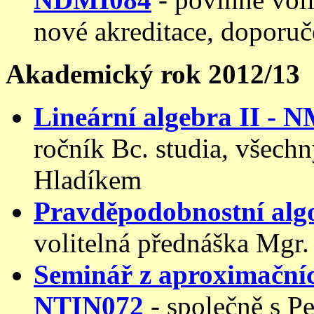
nové akreditace, doporuč
Akademický rok 2012/13
Lineární algebra II - 
ročník Bc. studia, všech
Hladíkem
Pravděpodobnostní alg
volitelná přednáška Mgr.
Seminář z aproximačníc
NTIN072
- společně s P