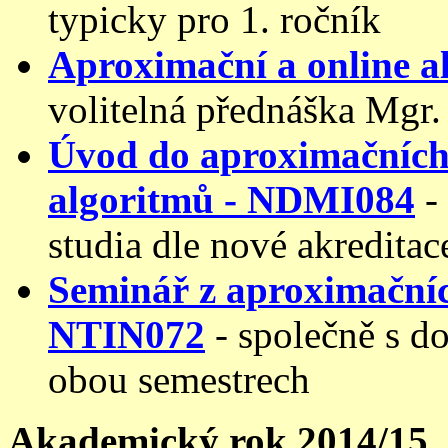
typicky pro 1. ročník
Aproximační a online 
volitelná přednáška Mgr.
Úvod do aproximačních
algoritmů - NDMI084
-
studia dle nové akreditac
Seminář z aproximačníc
NTIN072
- společně s d
obou semestrech
Akademický rok 2014/15