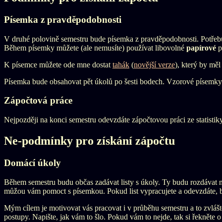
Písemka z pravděpodobnosti
V druhé polovině semestru bude písemka z pravděpodobnosti. Potřebu
Během písemky můžete (ale nemusíte) používat libovolné
papírové
p
K písemce můžete ode mne dostat
tahák
(
novější verze
), který by měl
Písemka bude obsahovat pět úkolů po šesti bodech. Vzorové písemky
Zápočtová práce
Nejpozději na konci semestru odevzdáte zápočtovou práci ze statistik
Ne-podmínky pro získání zápočtu
Domácí úkoly
Během semestru budu občas zadávat listy s úkoly. Ty budu rozdávat n
můžou vám pomoct s písemkou. Pokud list vypracujete a odevzdáte, b
Mým cílem je motivovat vás pracovat i v průběhu semestru a to zvlášt
postupy. Napište, jak vám to šlo. Pokud vám to nejde, tak si řekněte 