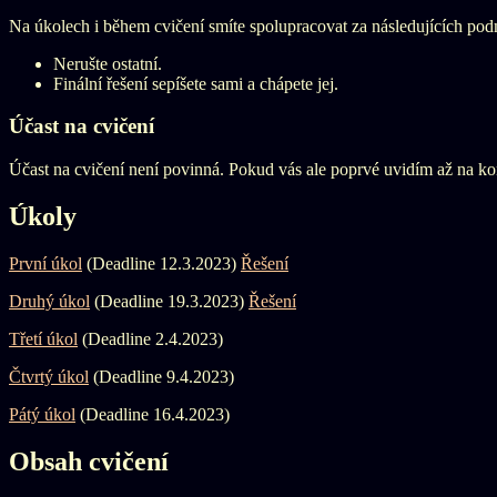
Na úkolech i během cvičení smíte spolupracovat za následujících po
Nerušte ostatní.
Finální řešení sepíšete sami a chápete jej.
Účast na cvičení
Účast na cvičení není povinná. Pokud vás ale poprvé uvidím až na ko
Úkoly
První úkol
(Deadline 12.3.2023)
Řešení
Druhý úkol
(Deadline 19.3.2023)
Řešení
Třetí úkol
(Deadline 2.4.2023)
Čtvrtý úkol
(Deadline 9.4.2023)
Pátý úkol
(Deadline 16.4.2023)
Obsah cvičení