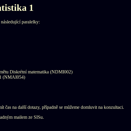
tistika 1
ásledující paralelky:
dmětu Diskrétní matematika (NDMI002)
a 1 (NMAI054)
mít čas na další dotazy, případně se můžeme domluvit na konzultaci.
madným mailem ze SISu.