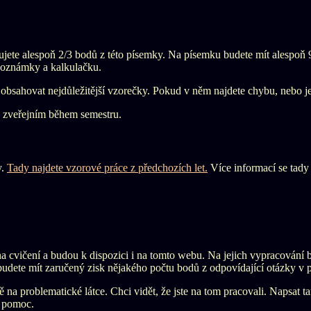
jete alespoň 2/3 bodů z této písemky. Na písemku budete mít alespoň 
oznámky a kalkulačku.
 obsahovat nejdůležitější vzorečky. Pokud v něm najdete chybu, nebo jej
 zveřejním během semestru.
y.
Tady najdete vzorové práce z předchozích let.
Více informací se tady
a cvičení a budou k dispozici i na tomto webu. Na jejich vypracování 
udete mít zaručený zisk nějakého počtu bodů z odpovídající otázky v 
ě na problematické látce. Chci vidět, že jste na tom pracovali. Napsat
o pomoc.