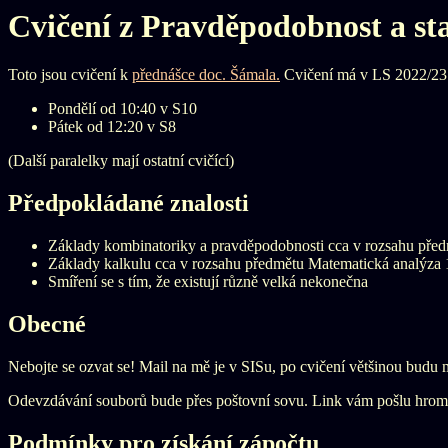
Cvičení z Pravděpodobnost a sta
Toto jsou cvičení k
přednášce doc. Šámala.
Cvičení má v LS 2022/23 n
Pondělí od 10:40 v S10
Pátek od 12:20 v S8
(Další paralelky mají ostatní cvičící)
Předpokládané znalosti
Základy kombinatoriky a pravděpodobnosti cca v rozsahu pře
Základy kalkulu cca v rozsahu předmětu Matematická analýz
Smíření se s tím, že existují různě velká nekonečna
Obecné
Nebojte se ozvat se! Mail na mě je v SISu, po cvičení většinou budu 
Odevzdávání souborů bude přes poštovní sovu. Link vám pošlu hro
Podmínky pro získání zápočtu