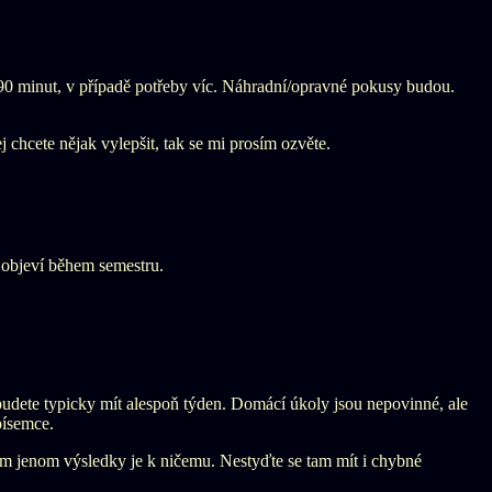
90 minut, v případě potřeby víc. Náhradní/opravné pokusy budou.
 chcete nějak vylepšit, tak se mi prosím ozvěte.
 objeví během semestru.
budete typicky mít alespoň týden. Domácí úkoly jsou nepovinné, ale
písemce.
 tam jenom výsledky je k ničemu. Nestyďte se tam mít i chybné