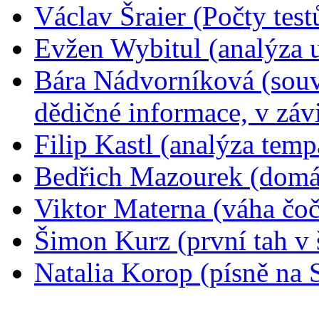
Václav Šraier (Počty testů
Evžen Wybitul (analýza 
Bára Nádvorníková (souvi
dědičné informace, v závis
Filip Kastl (analýza tem
Bedřich Mazourek (domác
Viktor Materna (váha čo
Šimon Kurz (první tah v 
Natalia Korop (písně na 