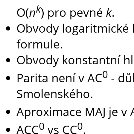
k
O(
n
) pro pevné
k
.
Obvody logaritmické 
formule.
Obvody konstantní h
0
Parita není v AC
- dů
Smolenského.
Aproximace MAJ je v 
0
0
ACC
vs CC
.