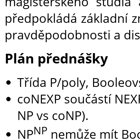
magisterského studia
předpokládá základní zna
pravděpodobnosti a dis
Plán přednášky
Třída P/poly, Booleo
coNEXP součástí NEXP
NP vs coNP).
NP
NP
nemůže mít Boo