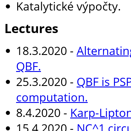
Katalytické výpočty.
Lectures
18.3.2020 -
Alternati
QBF.
25.3.2020 -
QBF is PS
computation.
8.4.2020 -
Karp-Lipto
15.4.2020 -
NC^1 circ