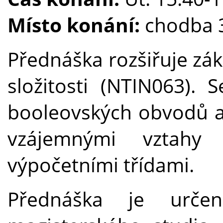
Místo konání:
chodba 3
Přednáška rozšiřuje zá
složitosti (NTIN063).
booleovských obvodů a
vzájemnými vztahy
výpočetními třídami.
Přednáška je urče