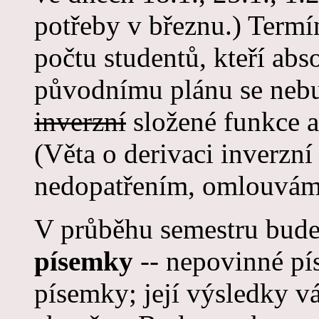
potřeby v březnu.) Termín
počtu studentů, kteří abs
původnímu plánu se nebu
inverzní
složené funkce a
(Věta o derivaci inverzní
nedopatřením, omlouvám 
V průběhu semestru bud
písemky
-- nepovinné p
písemky; její výsledky v