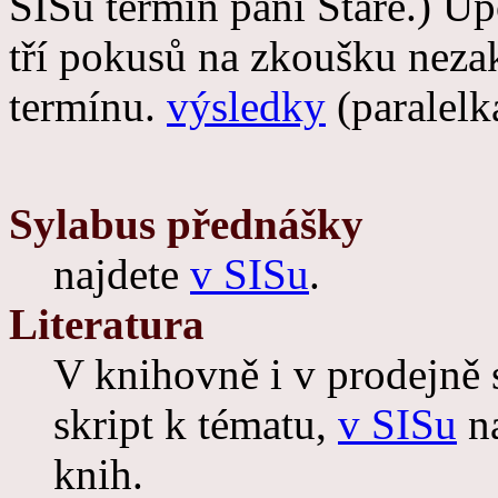
SISu termín paní Staré.) Up
tří pokusů na zkoušku neza
termínu.
výsledky
(paralelk
Sylabus přednášky
najdete
v SISu
.
Literatura
V knihovně i v prodejně 
skript k tématu,
v SISu
na
knih.