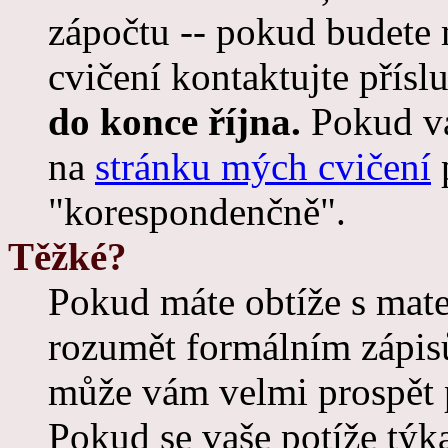
zápočtu -- pokud budete 
cvičení kontaktujte přísl
do konce října.
Pokud vá
na
stránku mých cvičení
"korespondenčně".
Těžké?
Pokud máte obtíže s mat
rozumět formálním zápisů
může vám velmi prospět
Pokud se vaše potíže týka