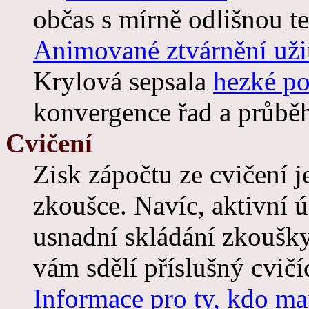
občas s mírně odlišnou t
Animované ztvárnění užit
Krylová sepsala
hezké p
konvergence řad a průběh
Cvičení
Zisk zápočtu ze cvičení 
zkoušce. Navíc, aktivní 
usnadní skládání zkoušk
vám sdělí příslušný cvičíc
Informace pro ty, kdo ma