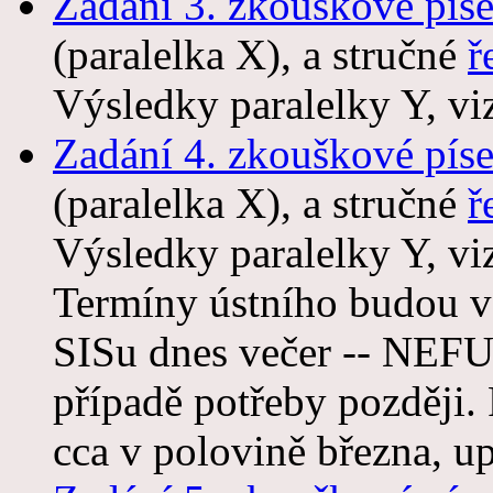
Zadání 3. zkouškové pís
(paralelka X), a stručné
ř
Výsledky paralelky Y, v
Zadání 4. zkouškové pís
(paralelka X), a stručné
ř
Výsledky paralelky Y, v
Termíny ústního budou v
SISu dnes večer -- NEFU
případě potřeby později.
cca v polovině března, u