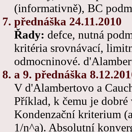
(informativně), BC podm
7. přednáška 24.11.2010
Řady:
defce, nutná podm
kritéria srovnávací, limi
odmocninové. d'Alamberto
8. a 9. přednáška 8.12.20
V d'Alambertovo a Cauchy
Příklad, k čemu je dobré 
Kondenzační kriterium (
1/n^a). Absolutní konver