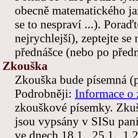
obecně matematického jaz
se to nespraví ...). Pora
nejrychlejší), zeptejte se 
přednášce (nebo po předn
Zkouška
Zkouška bude písemná (pří
Podrobněji:
Informace o
zkouškové písemky. Zkuš
jsou vypsány v SISu paní
ve dnech 18.1., 25.1., 1.