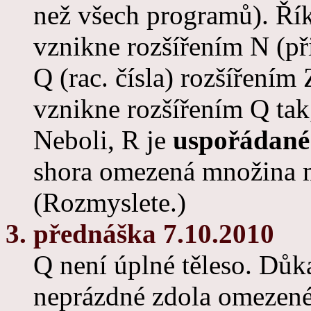
než všech programů). Říkal
vznikne rozšířením N (přir
Q (rac. čísla) rozšířením 
vznikne rozšířením Q tak
Neboli, R je
uspořádané 
shora omezená množina
(Rozmyslete.)
3. přednáška 7.10.2010
Q není úplné těleso. Důk
neprázdné zdola omezen