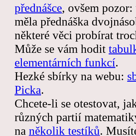
přednášce
, ovšem pozor: 
měla přednáška dvojnáso
některé věci probírat troc
Může se vám hodit
tabul
elementárních funkcí
.
Hezké sbírky na webu:
s
Picka
.
Chcete-li se otestovat, j
různých partií matematik
na
několik testíků
. Musít