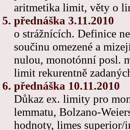
aritmetika limit, věty o l
5. přednáška 3.11.2010
o strážnících. Definice ne
součinu omezené a mizejí
nulou, monotónní posl. má
limit rekurentně zadaných
6. přednáška 10.11.2010
Důkaz ex. limity pro mon
lemmatu, Bolzano-Weiers
hodnoty, limes superior/in