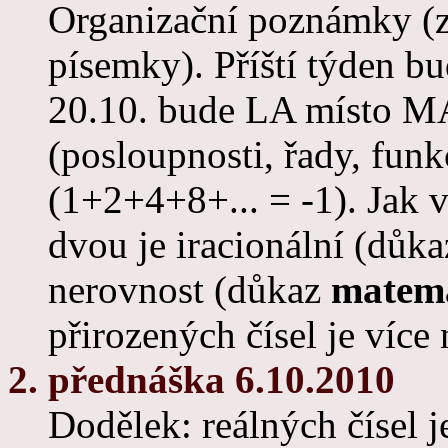
Organizační poznámky (z
písemky). Příští týden 
20.10. bude LA místo MA
(posloupnosti, řady, funk
(1+2+4+8+... = -1). Jak
dvou je iracionální (důk
nerovnost (důkaz
matema
přirozených čísel je více 
2. přednáška 6.10.2010
Dodělek: reálných čísel j