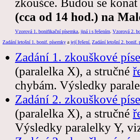
zkoušce. Budou se kona
(cca od 14 hod.) na Mal
Vzorová 1. bonifikační písemka
,
jiná i s řešením
.
Vzorová 2. bo
Zadání letošní 1. bonif. písemky
a
její řešení.
Zadání letošní 2. bonif.
Zadání 1. zkouškové pís
(paralelka X), a stručné
ř
chybám. Výsledky parale
Zadání 2. zkouškové pís
(paralelka X), a stručné
ř
Výsledky paralelky Y, v