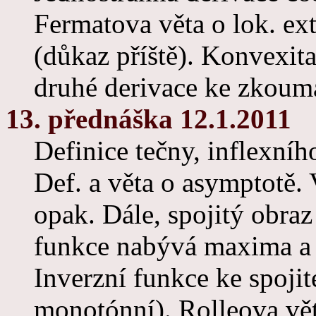
Fermatova věta o lok. ex
(důkaz příště). Konvexita,
druhé derivace ke zkoum
13. přednáška 12.1.2011
Definice tečny, inflexníh
Def. a věta o asymptotě. 
opak. Dále, spojitý obraz 
funkce nabývá maxima a 
Inverzní funkce ke spojit
monotónní). Rolleova vět