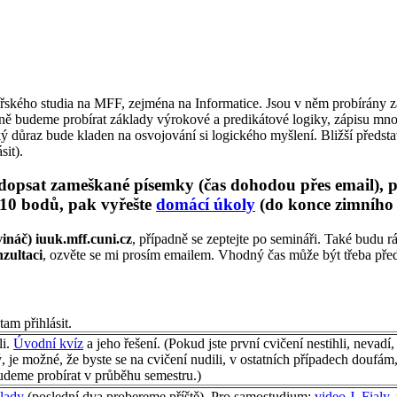
ářského studia na MFF, zejména na Informatice. Jsou v něm probírány 
budeme probírat základy výrokové a predikátové logiky, zápisu množin
 důraz bude kladen na osvojování si logického myšlení. Bližší předsta
sit).
dopsat zameškané písemky (čas dohodou přes email), pop
10 bodů, pak vyřešte
domácí úkoly
(do konce zimního
vináč) iuuk.mff.cuni.cz
, případně se zeptejte po semináři. Také budu r
zultaci
, ozvěte se mi prosím emailem. Vhodný čas může být třeba před 
am přihlásit.
li.
Úvodní kvíz
a jeho řešení. (Pokud jste první cvičení nestihli, nevadí, 
 je možné, že byste se na cvičení nudili, v ostatních případech doufá
udeme probírat v průběhu semestru.)
klady
(poslední dva probereme příště). Pro samostudium:
video J. Fialy
,