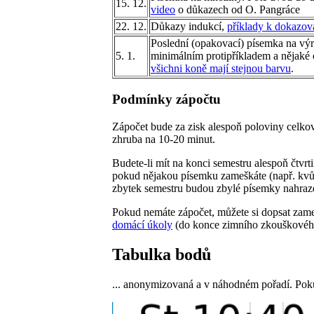
15. 12.
video
o důkazech od O. Pangráce
22. 12.
Důkazy indukcí,
příklady k dokazov
Poslední (opakovací) písemka na výr
5. 1.
minimálním protipříkladem a nějaké
všichni koně mají stejnou barvu
.
Podmínky zápočtu
Zápočet bude za zisk alespoň poloviny celk
zhruba na 10-20 minut.
Budete-li mít na konci semestru alespoň čtvr
pokud nějakou písemku zameškáte (např. kvůli
zbytek semestru budou zbylé písemky nahraze
Pokud nemáte zápočet, můžete si dopsat zame
domácí úkoly
(do konce zimního zkouškovéh
Tabulka bodů
... anonymizovaná a v náhodném pořadí. Pokud