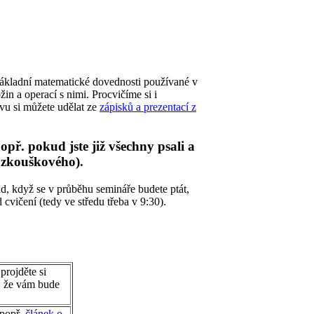
základní matematické dovednosti používané v
 a operací s nimi. Procvičíme si i
vu si můžete udělat ze
zápisků a prezentací z
ř. pokud jste již všechny psali a
 zkouškového).
ád, když se v průběhu semináře budete ptát,
cvičení (tedy ve středu třeba v 9:30).
projděte si
m, že vám bude
 popř.
článek o