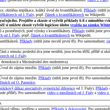
ce, obměna implikace, krátký úvod do kvantifikátorů.
Příklady
(stihli 
ifikátorech od J. Fialy
, popř.
článek o kvantifikátorech
na Wikipedii.
ujícího. Projděte a zkuste si vyřešit příklady 6-8 z minulého cvič
ěž si můžete zkusit vyřešit logickou úlohu
vražda na zámku Whit
ů a proměnných, poté výroky s kvantifikátory.
Příklady
(stihli jsme prvn
h od J. Fialy
, popř.
článek o kvantifikátorech
na Wikipedii.
antifikátorů.
Příklady
(stihli jsme necelé první tři). Pro samostudium:
vi
části z minula; poslední dva jsme nestihli, jsou trochu těžší, příště si uk
torech od J. Fialy
.
a demokracii a Mezinárodní den studentstva)
. Úvod do zápisu množin.
Příklady
(stihli jsme první tři). Pro samostudi
. Úvod do zápisu množin.
Příklady
(stihli jsme první tři). Pro samostudi
žinách od O. Pangráce
.
brázkový důkaz asociativity symetrické diference
od J. Fialy).
Příklady
(
 bude příště). Pro samostudium:
video o množinách od J. Fialy
a
video o
a.
důkazů přímo, nepřímo a sporem.
Příklady k dokazování
. Pro samostu