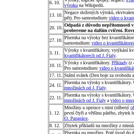
6. 10.
výroku
na Wikipedii.
Negace složených výroků, ekvivalen
13. 10.
pět). Pro samostudium:
video o kvant
Odpadá z důvodu nepřítomnosti vyuč
20. 10.
probereme na dalším cvičení. Rovn
Písemka na výroky bez kvantifikátor
27. 10.
samostudium:
video o kvantifikátorec
Výroky s kvantifikátory, vytýkání kv
3. 11.
kvantifikátorech od J. Fialy
.
Výroky s kvantifikátory.
Příklady
(z 
10. 11.
Pro samostudium:
video o kvantifiká
17. 11.
Státní svátek (Den boje za svobodu 
Písemka na výroky s kvantifikátory
24. 11.
množinách od J. Fialy
.
Písemka na výroky s kvantifikátory
22. 11.
množinách od J. Fialy
a
video o mno
Množiny a operace s nimi (slíbený
o
1. 12.
první čtyři a většinu pátého, zbytek
O. Pangráce
.
8. 12.
Zbytek příkladů na množiny z minul
Písemka na množiny. Poté úvod do 