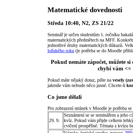
Matematické dovednosti
Středa 10:40, N2, ZS 21/22
Seminář je určen studentům 1. ročníku bakal
matematických předmětech na MFF. Konkrétně 
jednotlivé druhy matematických důkazů. Velký
loňského roku
(je potřeba se do Moodle přihlá
Pokud nemáte zápočet, můžete si 
chybí vám <= 
Pokud máte nějaký dotaz, pište na
vesely (za
jakmile vám nebude něco jasné. Chcete-li
kon
Co jsme dělali
Pro zobrazení stránek v Moodle je potřeba se t
Seznámení se se seminářem a jeho cí
29. 9.
kvíz. Pokud vám přijde celkem lehký,
cvičení prospěšné. Témata z kvízu b
Výroky, logické spojky, negace.
Pří