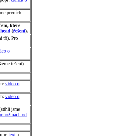
jsme prvních
ení, které
ehead
(
řešení
).
í tři). Pro
deo o
ážeme řešení).
um:
video o
um:
video o
stihli jsme
 množinách od
dium:
text
a