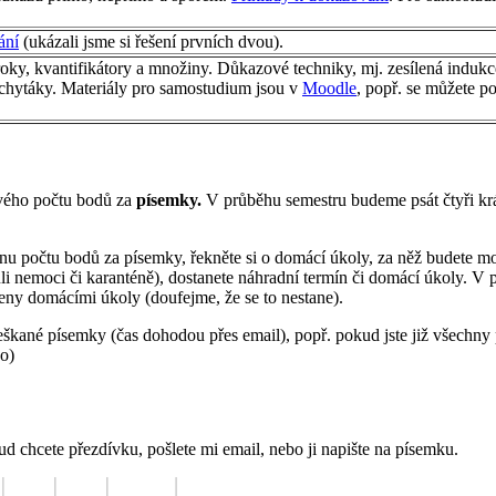
ání
(ukázali jsme si řešení prvních dvou).
oky, kvantifikátory a množiny. Důkazové techniky, mj. zesílená indukc
 chytáky. Materiály pro samostudium jsou v
Moodle
, popř. se můžete po
ového počtu bodů za
písemky.
V průběhu semestru budeme psát čtyři krá
tinu počtu bodů za písemky, řekněte si o domácí úkoly, za něž budete 
 nemoci či karanténě), dostanete náhradní termín či domácí úkoly. V 
ny domácími úkoly (doufejme, že se to nestane).
škané písemky (čas dohodou přes email), popř. pokud jste již všechny 
o)
 chcete přezdívku, pošlete mi email, nebo ji napište na písemku.