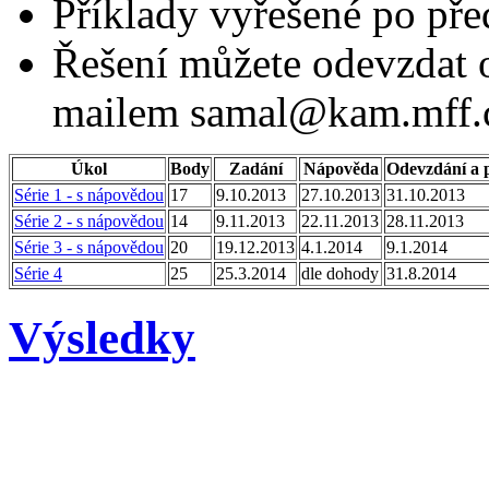
Příklady vyřešené po pře
Řešení můžete odevzdat 
mailem samal@kam.mff.c
Úkol
Body
Zadání
Nápověda
Odevzdání a 
Série 1 - s nápovědou
17
9.10.2013
27.10.2013
31.10.2013
Série 2 - s nápovědou
14
9.11.2013
22.11.2013
28.11.2013
Série 3 - s nápovědou
20
19.12.2013
4.1.2014
9.1.2014
Série 4
25
25.3.2014
dle dohody
31.8.2014
Výsledky