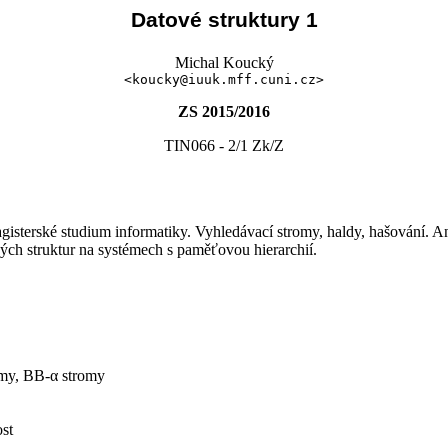
Datové struktury 1
Michal Koucký
<koucky@iuuk.mff.cuni.cz>
ZS 2015/2016
TIN066 - 2/1 Zk/Z
agisterské studium informatiky. Vyhledávací stromy, haldy, hašování.
vých struktur na systémech s paměťovou hierarchií.
romy, BB-α stromy
ost