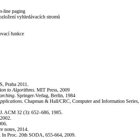
n-line paging
rozložení vyhledávacích stromů
ovací funkce
Praha 2011.
ion to Algorithms
. MIT Press, 2009
arching
. Springer-Verlag, Berlin, 1984
pplications
. Chapman & Hall/CRC, Computer and Information Series,
J. ACM 32 (3): 652–686, 1985.
2002.
006.
re notes, 2014.
4). In Proc. 20th SODA, 655-664, 2009.