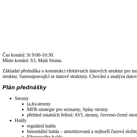
Čas konání: St 9:00-10:30.
Místo konání: S3, Malá Strana.
Základní přednáška o konstrukci efektivních datových struktur pro m
struktur. Samoupravující se datové struktury. Chování a analýza dato
Plán přednášky
Stromy
(a,b)-stromy
MFR-strategie pro seznamy, Splay stromy
přehled ostatních řešení: AVL stromy, červeno-černé st
Haldy
regulární halda
binomiální halda – amortizovaná a nejhorší časová složit
Fibonacciho halda