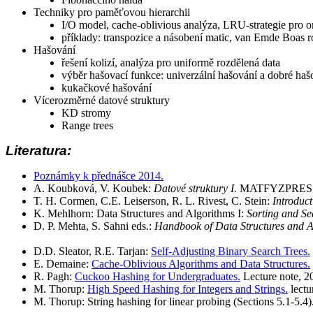
Techniky pro paměťovou hierarchii
I/O model, cache-oblivious analýza, LRU-strategie pro o
příklady: transpozice a násobení matic, van Emde Boas 
Hašování
řešení kolizí, analýza pro uniformě rozdělená data
výběr hašovací funkce: univerzální hašování a dobré haš
kukačkové hašování
Vícerozměrné datové struktury
KD stromy
Range trees
Literatura:
Poznámky k přednášce 2014.
A. Koubková, V. Koubek:
Datové struktury I.
MATFYZPRESS, 
T. H. Cormen, C.E. Leiserson, R. L. Rivest, C. Stein:
Introduct
K. Mehlhorn: Data Structures and Algorithms I:
Sorting and Se
D. P. Mehta, S. Sahni eds.:
Handbook of Data Structures and A
D.D. Sleator, R.E. Tarjan:
Self-Adjusting Binary Search Trees.
E. Demaine:
Cache-Oblivious Algorithms and Data Structures.
R. Pagh:
Cuckoo Hashing for Undergraduates.
Lecture note, 2
M. Thorup:
High Speed Hashing for Integers and Strings.
lectu
M. Thorup: String hashing for linear probing (Sections 5.1-5.