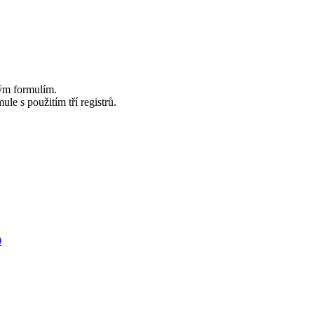
ým formulím.
le s použitím tří registrů.
0