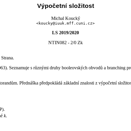
Výpočetní složitost
Michal Koucký
<koucky@iuuk.mff.cuni.cz>
LS 2019/2020
NTIN082 - 2/0 Zk
 Strana.
N063). Seznamuje s různými druhy booleovských obvodů a branching pr
ktorandům.
Přednáška předpokládá základní znalosti z výpočetní složitos
P).
né
k
.