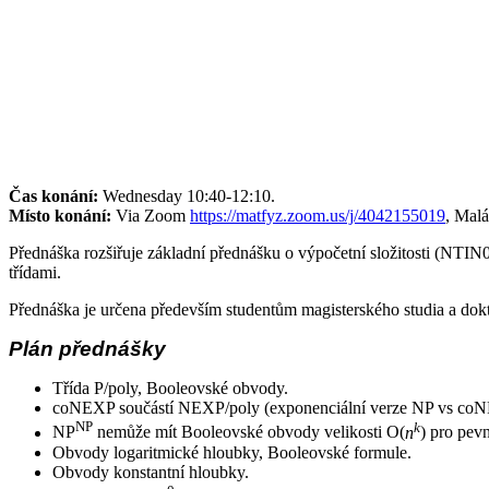
Čas konání:
Wednesday 10:40-12:10.
Místo konání:
Via Zoom
https://matfyz.zoom.us/j/4042155019
, Malá
Přednáška rozšiřuje základní přednášku o výpočetní složitosti (NTI
třídami.
Přednáška je určena především studentům magisterského studia a do
Plán přednášky
Třída P/poly, Booleovské obvody.
coNEXP součástí NEXP/poly (exponenciální verze NP vs coN
NP
k
NP
nemůže mít Booleovské obvody velikosti O(
n
) pro pev
Obvody logaritmické hloubky, Booleovské formule.
Obvody konstantní hloubky.