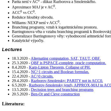
0
Parita není v AC
- důkaz Razborova a Smolenského.
0
Aproximace MAJ je v AC
.
0
0
ACC
vs CC
.
Redukce hloubky obvodu.
0
Williams: NEXP není v ACC
.
Branching programy, vztah k logaritmickému prostoru.
Barringtonova věta o vztahu branching programů k Booleovsk
Generalizace Barringtonovy věty: vyhodnocení aritmetické formu
Katalytické výpočty.
Lectures
18.3.2020 -
Alternating computation, SAT, TAUT, QBF.
25.3.2020 -
QBF is PSPACE-complete, oracle computation.
8.4.2020 -
Karp-Lipton Theorem, Collapse of PH.
15.4.2020 -
NC^1 circuits and Boolean formulas.
22.4.2020 -
AC^0 circuits.
29.4.2020 -
Razborov-Smolensky: PARITY not in ACC0.
6.5.2020 -
Razborov-Smolensky (end), APPROX-MAJ in AC
13.5.2020 -
Decission trees and branching programs
20.5.2020 -
Ben-Or and Cleve construction
Literatura: