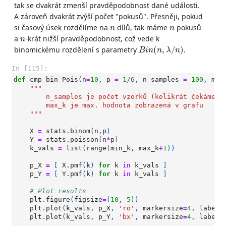
tak se dvakrát zmenší pravděpodobnost dané události.
A zároveň dvakrát zvýší počet "pokusů". Přesněji, pokud
n
n
si časový úsek rozdělíme na
dílů, tak máme
pokusů
n
n
n
a
-krát nižší pravděpodobnost, což vede k
n
B
i
n
(
n
,
λ
/
n
)
binomickému rozdělení s parametry
(
,
/
)
.
B
i
n
n
λ
n
In [115]:
def
cmp_bin_Pois
(
n
=
10
,
p
=
1
/
6
,
n_samples
=
100
,
min
"""
        n_samples je počet vzorků (kolikrát čekáme n
        max_k je max. hodnota zobrazená v grafu
    """
X
=
stats
.
binom
(
n
,
p
)
Y
=
stats
.
poisson
(
n
*
p
)
k_vals
=
list
(
range
(
min_k
,
max_k
+
1
))
p_X
=
[
X
.
pmf
(
k
)
for
k
in
k_vals
]
p_Y
=
[
Y
.
pmf
(
k
)
for
k
in
k_vals
]
# Plot results
plt
.
figure
(
figsize
=
(
10
,
5
))
plt
.
plot
(
k_vals
,
p_X
,
'ro'
,
markersize
=
4
,
label
=
plt
.
plot
(
k_vals
,
p_Y
,
'bx'
,
markersize
=
4
,
label
=