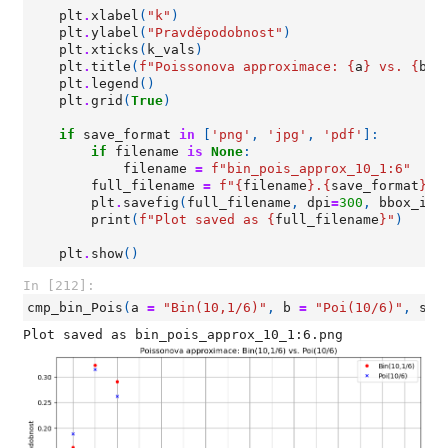
plt
.
xlabel
(
"k"
)
plt
.
ylabel
(
"Pravděpodobnost"
)
plt
.
xticks
(
k_vals
)
plt
.
title
(
f
"Poissonova approximace: 
{
a
}
 vs. 
{
b
}
"
plt
.
legend
()
plt
.
grid
(
True
)
if
save_format
in
[
'png'
,
'jpg'
,
'pdf'
]:
if
filename
is
None
:
filename
=
f
"bin_pois_approx_10_1:6"
full_filename
=
f
"
{
filename
}
.
{
save_format
}
"
plt
.
savefig
(
full_filename
,
dpi
=
300
,
bbox_inc
print
(
f
"Plot saved as 
{
full_filename
}
"
)
plt
.
show
()
In [212]:
cmp_bin_Pois
(
a
=
"Bin(10,1/6)"
,
b
=
"Poi(10/6)"
,
sav