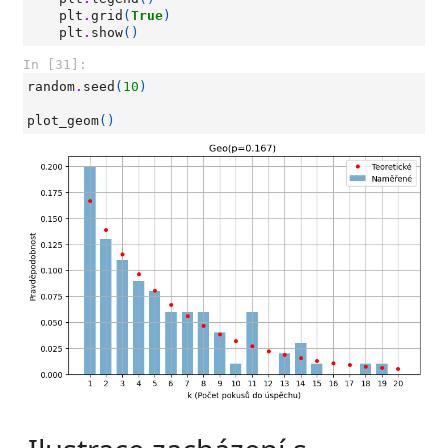
plt
.
grid
(
True
)
plt
.
show
()
In [31]:
random
.
seed
(
10
)
plot_geom
()