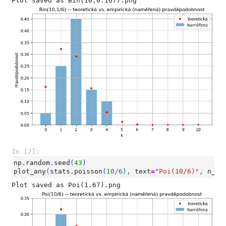
In [7]:
np
.
random
.
seed
(
43
)
plot_any
(
stats
.
poisson
(
10
/
6
),
text
=
"Poi(10/6)"
,
n_sa