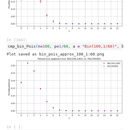
In [164]:
cmp_bin_Pois
(
n
=
100
,
p
=
1
/
60
,
a
=
"Bin(100,1/60)"
,
b
=
In [ ]: