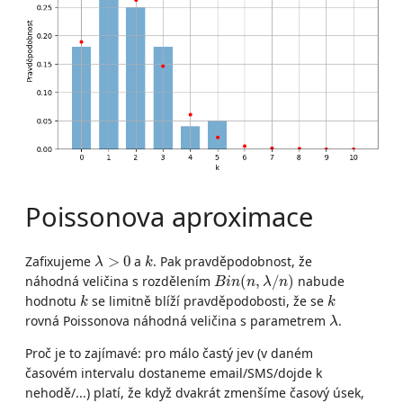
Poissonova aproximace
λ
>
0
k
Zafixujeme
>
0
a
. Pak pravděpodobnost, že
λ
k
B
i
n
(
n
,
λ
/
n
)
náhodná veličina s rozdělením
(
,
/
)
nabude
B
i
n
n
λ
n
k
k
hodnotu
se limitně blíží pravděpodobosti, že se
k
k
λ
rovná Poissonova náhodná veličina s parametrem
.
λ
Proč je to zajímavé: pro málo častý jev (v daném
časovém intervalu dostaneme email/SMS/dojde k
nehodě/...) platí, že když dvakrát zmenšíme časový úsek,