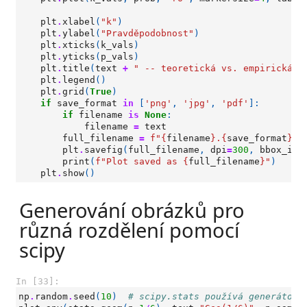
plt
.
xlabel
(
"k"
)
plt
.
ylabel
(
"Pravděpodobnost"
)
plt
.
xticks
(
k_vals
)
plt
.
yticks
(
p_vals
)
plt
.
title
(
text
+
" -- teoretická vs. empirická (
plt
.
legend
()
plt
.
grid
(
True
)
if
save_format
in
[
'png'
,
'jpg'
,
'pdf'
]:
if
filename
is
None
:
filename
=
text
full_filename
=
f
"
{
filename
}
.
{
save_format
}
"
plt
.
savefig
(
full_filename
,
dpi
=
300
,
bbox_inc
print
(
f
"Plot saved as 
{
full_filename
}
"
)
plt
.
show
()
Generování obrázků pro
různá rozdělení pomocí
scipy
In [33]:
np
.
random
.
seed
(
10
)
# scipy.stats používá generátor 