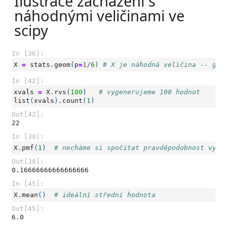
Ilustrace zacházení s
náhodnými veličinami ve
scipy
In [36]:
X
=
stats
.
geom
(
p
=
1
/
6
)
# X je náhodná veličina -- gen
In [42]:
xvals
=
X
.
rvs
(
100
)
# vygenerujeme 100 hodnot
list
(
xvals
)
.
count
(
1
)
Out[42]:
22
In [38]:
X
.
pmf
(
1
)
# necháme si spočítat pravděpodobnost vyge
Out[38]:
0.16666666666666666
In [45]:
X
.
mean
()
# ideální střední hodnota
Out[45]:
6.0