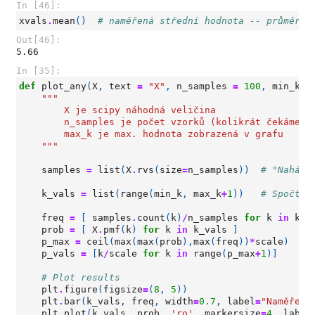
In [46]:
xvals
.
mean
()
# naměřená střední hodnota -- průměr h
Out[46]:
5.66
In [35]:
def
plot_any
(
X
,
text
=
"X"
,
n_samples
=
100
,
min_k
=
"""
        X je scipy náhodná veličina
        n_samples je počet vzorků (kolikrát čekáme n
        max_k je max. hodnota zobrazená v grafu
    """
samples
=
list
(
X
.
rvs
(
size
=
n_samples
))
# "Nahází
k_vals
=
list
(
range
(
min_k
,
max_k
+
1
))
# Spočtem
freq
=
[
samples
.
count
(
k
)
/
n_samples
for
k
in
k_v
prob
=
[
X
.
pmf
(
k
)
for
k
in
k_vals
]
p_max
=
ceil
(
max
(
max
(
prob
),
max
(
freq
))
*
scale
)
p_vals
=
[
k
/
scale
for
k
in
range
(
p_max
+
1
)]
# Plot results
plt
.
figure
(
figsize
=
(
8
,
5
))
plt
.
bar
(
k_vals
,
freq
,
width
=
0.7
,
label
=
"Naměřená
plt
.
plot
(
k_vals
,
prob
,
'ro'
,
markersize
=
4
,
label