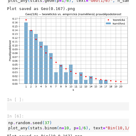
plot_any
(
stats
.
geom
(
p
=
1
/
6
),
text
=
"Geo(1/6)"
,
n_sampl
In [ ]:
In [6]:
np
.
random
.
seed
(
37
)
plot_any
(
stats
.
binom
(
n
=
10
,
p
=
1
/
6
),
text
=
"Bin(10,1/6)