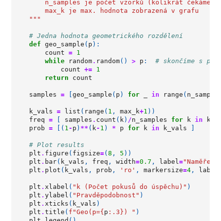
        n_samples je počet vzorků (kolikrát čekáme n
        max_k je max. hodnota zobrazená v grafu
    """
# Jedna hodnota geometrického rozdělení
def
geo_sample
(
p
):
count
=
1
while
random
.
random
()
>
p
:
# skončíme s pra
count
+=
1
return
count
samples
=
[
geo_sample
(
p
)
for
_
in
range
(
n_sample
k_vals
=
list
(
range
(
1
,
max_k
+
1
))
freq
=
[
samples
.
count
(
k
)
/
n_samples
for
k
in
k_v
prob
=
[(
1
-
p
)
**
(
k
-
1
)
*
p
for
k
in
k_vals
]
# Plot results
plt
.
figure
(
figsize
=
(
8
,
5
))
plt
.
bar
(
k_vals
,
freq
,
width
=
0.7
,
label
=
"Naměřené
plt
.
plot
(
k_vals
,
prob
,
'ro'
,
markersize
=
4
,
label
plt
.
xlabel
(
"k (Počet pokusů do úspěchu)"
)
plt
.
ylabel
(
"Pravděpodobnost"
)
plt
.
xticks
(
k_vals
)
plt
.
title
(
f
"Geo(p=
{
p
:
.3
}
) "
)
plt
.
legend
()