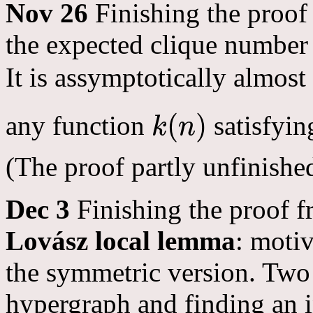
Nov 26
Finishing the proof 
the expected clique number
It is assymptotically almos
(
)
any function
satisfyi
k
n
k
(
n
)
(The proof partly unfinishe
Dec 3
Finishing the proof f
Lovász local lemma
: motiv
the symmetric version. Two 
hypergraph and finding an 