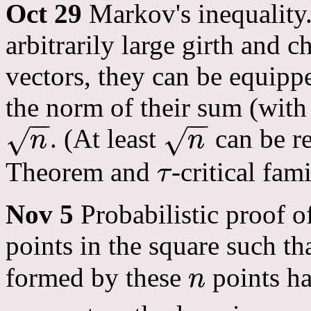
Oct 29
Markov's inequality.
arbitrarily large girth and
vectors, they can be equipp
the norm of their sum (with 
−
−
−
−
. (At least
can be re
√
√
n
n
n
n
Theorem and
-critical fami
τ
τ
Nov 5
Probabilistic proof of
points in the square such tha
formed by these
points ha
n
n