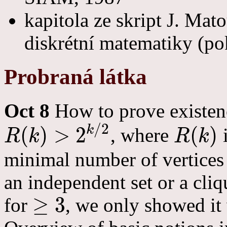
kapitola ze skript J. Mato
diskrétní matematiky (po
Probraná látka
Oct 8
How to prove existenc
/
2
k
(
)
>
2
(
)
, where
i
R
k
R
k
R
(
k
)
>
2
k
/
2
R
(
k
)
minimal number of vertices 
an independent set or a cli
≥
3
for
, we only showed it
≥
3