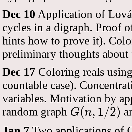
Dec 10
Application of Lovás
cycles in a digraph. Proof 
hints how to prove it). Colo
preliminary thoughts about 
Dec 17
Coloring reals usin
countable case). Concentrat
variables. Motivation by ap
(
,
1
/
2
)
random graph
an
G
n
G
(
n
,
1
/
2
)
Jan 7
Two applications of 