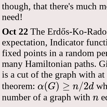
though, that there's much mo
need!
Oct 22
The Erdős-Ko-Rado 
expectation, Indicator func
fixed points in a random p
many Hamiltonian paths. G
is a cut of the graph with at
(
)
≥
/
2
theorem:
wh
α
G
n
d
α
(
G
)
≥
n
/
2
d
number of a graph with
e
n
n