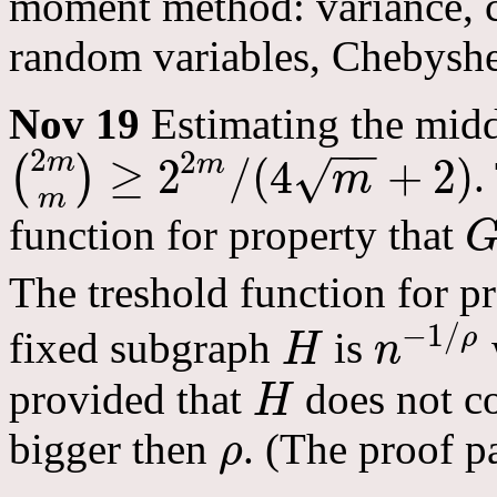
moment method: variance, c
random variables, Chebyshe
Nov 19
Estimating the midd
−
−
2
2
m
m
≥
2
/
(
4
+
2
)
(
)
.
√
m
(
2
m
m
)
≥
2
2
m
/
(
4
m
+
2
)
m
function for property that
G
(
n
,
The treshold function for p
−
1
/
ρ
fixed subgraph
is
H
n
H
n
−
1
/
ρ
provided that
does not co
H
H
bigger then
. (The proof p
ρ
ρ