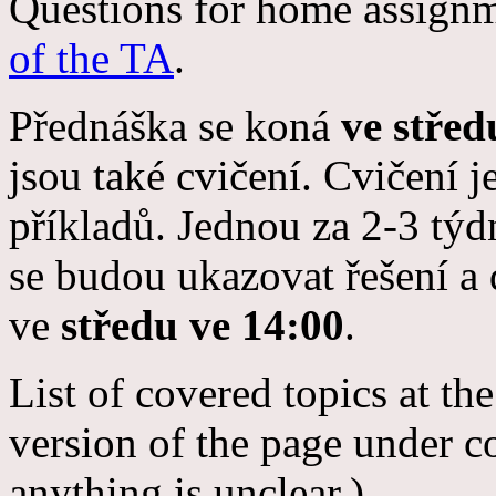
Questions for home assign
of the TA
.
Přednáška se koná
ve střed
jsou také cvičení. Cvičení 
příkladů. Jednou za 2-3 týd
se budou ukazovat řešení a 
ve
středu ve 14:00
.
List of covered topics at th
version of the page under co
anything is unclear.)