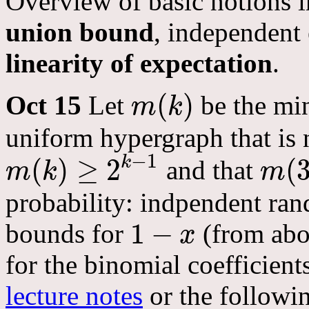
Overview of basic notions in
union bound
, independent 
linearity of expectation
.
(
)
Oct 15
Let
be the mi
m
k
m
(
k
)
uniform hypergraph that is 
−
1
k
(
)
≥
2
(
and that
m
k
m
m
(
k
)
≥
2
k
−
1
m
(
3
)
=
7
probability: indpendent ran
1
−
bounds for
(from abov
x
1
−
x
for the binomial coefficient
lecture notes
or the followi