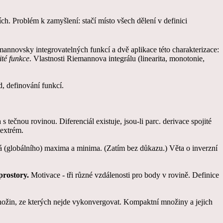
ích. Problém k zamyšlení: stačí místo všech dělení v definici
emannovsky integrovatelných funkcí a dvě aplikace této charakterizace:
ité funkce
. Vlastnosti Riemannova integrálu (linearita, monotonie,
d, definování funkcí.
 s tečnou rovinou. Diferenciál existuje, jsou-li parc. derivace spojité
 extrém.
vá (globálního) maxima a minima. (Zatím bez důkazu.) Věta o inverzní
prostory.
Motivace - tři různé vzdálenosti pro body v rovině. Definice
nožin, ze kterých nejde vykonvergovat. Kompaktní množiny a jejich