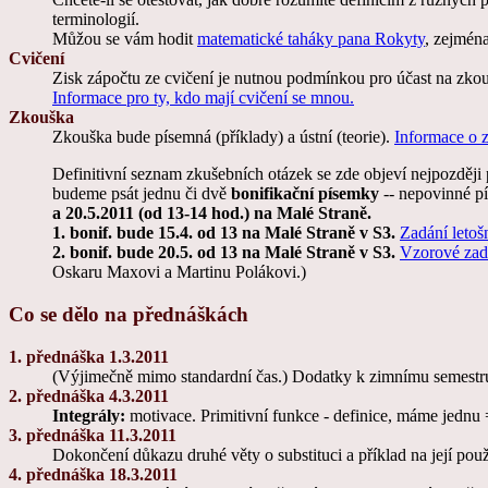
terminologií.
Můžou se vám hodit
matematické taháky pana Rokyty
, zejmén
Cvičení
Zisk zápočtu ze cvičení je nutnou podmínkou pro účast na zkou
Informace pro ty, kdo mají cvičení se mnou.
Zkouška
Zkouška bude písemná (příklady) a ústní (teorie).
Informace o 
Definitivní seznam zkušebních otázek se zde objeví nejpozději
budeme psát jednu či dvě
bonifikační písemky
-- nepovinné p
a 20.5.2011 (od 13-14 hod.) na Malé Straně.
1. bonif. bude 15.4. od 13 na Malé Straně v S3.
Zadání letoš
2. bonif. bude 20.5. od 13 na Malé Straně v S3.
Vzorové zad
Oskaru Maxovi a Martinu Polákovi.)
Co se dělo na přednáškách
1. přednáška 1.3.2011
(Výjimečně mimo standardní čas.) Dodatky k zimnímu semestru
2. přednáška 4.3.2011
Integrály:
motivace. Primitivní funkce - definice, máme jednu =>
3. přednáška 11.3.2011
Dokončení důkazu druhé věty o substituci a příklad na její použi
4. přednáška 18.3.2011