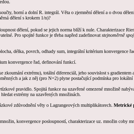
vedou.
 součty, horní a dolní R. integrál. Věta o zjemnění dělení a o dvou dělen
ěrná dělení s krokem 1/n)?
sloupnost dělení, pokud se jejich norma blíží k nule. Charakterizace Ri
telné. Pro spojité funkce je třeba napřed zadefinovat
stejnoměrně spoj
plocha, délka, povrch, odhady sum, integrální kritérium konvergence řa
érium konvergence řad, definování funkcí.
ke zkoumání extrému), totální diferenciál, jeho souvislost s gradientem a
ěnných a jak z něj (pro N=2) plyne postačující podmínka pro lokální
a řetízkové pravidlo. Spojitá funkce na uzavřené omezené množině nabý
ak hledat extrémy na uzavřených množinách.
rázkové zdůvodnění věty o Lagrangeových multiplikátorech.
Metrické 
 množin, konvergence posloupností, charakterizace uz. množin coby m