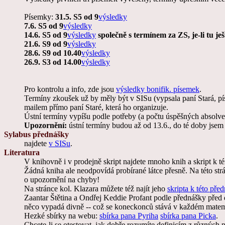
Písemky:
31.5. S5 od 9
výsledky
7.6. S5 od 9
výsledky
14.6. S5 od 9
výsledky
společně s termínem za ZS, je-li tu j
21.6. S9 od 9
výsledky
28.6. S9 od 10.40
výsledky
26.9. S3 od 14.00
výsledky
Pro kontrolu a info, zde jsou
výsledky bonifik. písemek
.
Termíny zkoušek už by měly být v SISu (vypsala paní Stará, pí
mailem přímo paní Staré, která ho organizuje.
Ústní termíny vypíšu podle potřeby (a počtu úspěšných absolv
Upozornění:
ústní termíny budou až od 13.6., do té doby jsem 
Sylabus přednášky
najdete
v SISu
.
Literatura
V knihovně i v prodejně skript najdete mnoho knih a skript k t
Žádná kniha ale neodpovídá probírané látce přesně. Na této st
o upozornění na chyby!
Na stránce kol. Klazara můžete též najít jeho
skripta k této pře
Zaantar Štětina a Ondřej Keddie Profant podle přednášky před 
něco vypadá divně -- což se koneckonců stává v každém matemati
Hezké sbírky na webu:
sbírka pana Pyriha
sbírka pana Picka
.
Chcete-li se otestovat, jak dobře rozumíte definicím z různých 