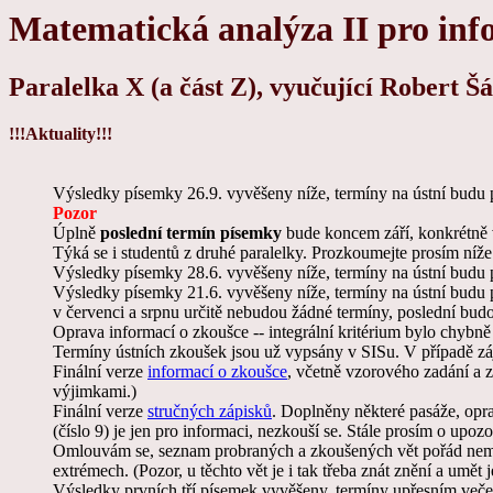
Matematická analýza II pro in
Paralelka X (a část Z), vyučující Robert Š
!!!Aktuality!!!
Výsledky písemky 26.9. vyvěšeny níže, termíny na ústní budu p
Pozor
Úplně
poslední termín písemky
bude koncem září, konkrétně v
Týká se i studentů z druhé paralelky. Prozkoumejte prosím níž
Výsledky písemky 28.6. vyvěšeny níže, termíny na ústní budu p
Výsledky písemky 21.6. vyvěšeny níže, termíny na ústní budu po
v červenci a srpnu určitě nebudou žádné termíny, poslední bud
Oprava informací o zkoušce -- integrální kritérium bylo chybn
Termíny ústních zkoušek jsou už vypsány v SISu. V případě zájm
Finální verze
informací o zkoušce
, včetně vzorového zadání a
výjimkami.)
Finální verze
stručných zápisků
. Doplněny některé pasáže, opra
(číslo 9) je jen pro informaci, nezkouší se. Stále prosím o upoz
Omlouvám se, seznam probraných a zkoušených vět pořád nemám
extrémech. (Pozor, u těchto vět je i tak třeba znát znění a umět
Výsledky prvních tří písemek vyvěšeny, termíny upřesním večer, 