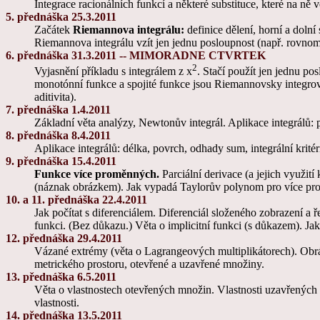
Integrace racionálních funkcí a některé substituce, které na ně 
5. přednáška 25.3.2011
Začátek
Riemannova integrálu:
definice dělení, horní a dolní
Riemannova integrálu vzít jen jednu posloupnost (např. rovnom
6. přednáška
31.3.2011 -- MIMORADNE CTVRTEK
2
Vyjasnění příkladu s integrálem z x
. Stačí použít jen jednu po
monotónní funkce a spojité funkce jsou Riemannovsky integrova
aditivita).
7. přednáška 1.4.2011
Základní věta analýzy, Newtonův integrál. Aplikace integrálů: 
8. přednáška 8.4.2011
Aplikace integrálů: délka, povrch, odhady sum, integrální krit
9. přednáška 15.4.2011
Funkce více proměnných.
Parciální derivace (a jejich využití 
(náznak obrázkem). Jak vypadá Taylorův polynom pro více prom
10. a 11. přednáška 22.4.2011
Jak počítat s diferenciálem. Diferenciál složeného zobrazení 
funkci. (Bez důkazu.) Věta o implicitní funkci (s důkazem). J
12. přednáška 29.4.2011
Vázané extrémy (věta o Lagrangeových multiplikátorech). Ob
metrického prostoru, otevřené a uzavřené množiny.
13. přednáška 6.5.2011
Věta o vlastnostech otevřených množin. Vlastnosti uzavřených
vlastnosti.
14. přednáška 13.5.2011