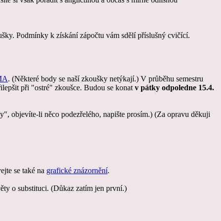
šky. Podmínky k získání zápočtu vám sdělí příslušný cvičící.
 MA
. (Některé body se naší zkoušky netýkají.) V průběhu semestru
epšit při "ostré" zkoušce. Budou se konat
v pátky odpoledne 15.4.
y", objevíte-li něco podezřelého, napište prosím.) (Za opravu děkuji
ejte se také na
grafické znázornění
.
ěty o substituci. (Důkaz zatím jen první.)