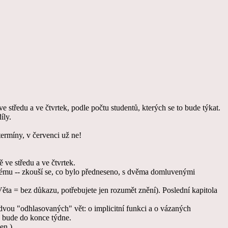
středu a ve čtvrtek, podle počtu studentů, kterých se to bude týkat.
íly.
termíny, v červenci už ne!
 ve středu a ve čtvrtek.
ému -- zkouší se, co bylo předneseno, s dvěma domluvenými
Věta = bez důkazu, potřebujete jen rozumět znění). Poslední kapitola
ou "odhlasovaných" vět: o implicitní funkci a o vázaných
ky bude do konce týdne.
en.)