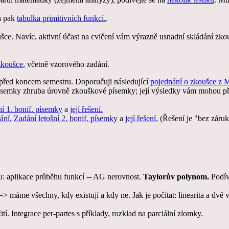
a pak
tabulka primitivních funkcí.
.
šce. Navíc, aktivní účast na cvičení vám výrazně usnadní skládání zkou
zkoušce
, včetně vzorového zadání.
 před koncem semestru. Doporučuji následující
pojednání o zkoušce z
ísemky zhruba úrovně zkouškové písemky; její výsledky vám mohou přil
ní 1. bonif. písemky
a
její řešení.
ání.
Zadání letošní 2. bonif. písemky
a
její řešení.
(Řešení je "bez záruk
: aplikace průběhu funkcí -- AG nerovnost.
Taylorův polynom.
Podív
 máme všechny, kdy existují a kdy ne. Jak je počítat: linearita a dvě v
tí. Integrace per-partes s příklady, rozklad na parciální zlomky.