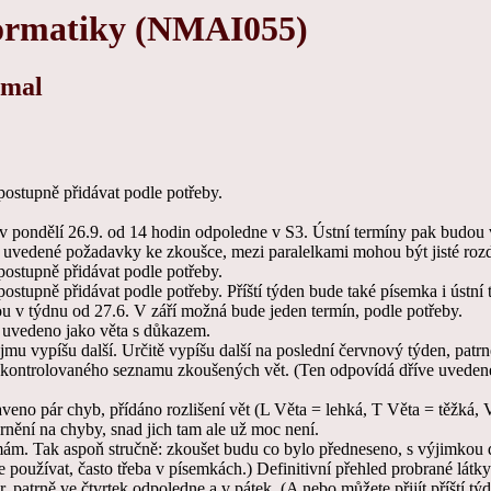
formatiky (NMAI055)
ámal
ostupně přidávat podle potřeby.
 pondělí 26.9. od 14 hodin odpoledne v S3. Ústní termíny pak budou ve 
e uvedené požadavky ke zkoušce, mezi paralelkami mohou být jisté rozd
ostupně přidávat podle potřeby.
stupně přidávat podle potřeby. Příští týden bude také písemka i ústní 
ou v týdnu od 27.6. V září možná bude jeden termín, podle potřeby.
ě uvedeno jako věta s důkazem.
u vypíšu další. Určitě vypíšu další na poslední červnový týden, patrně
 zkontrolovaného seznamu zkoušených vět. (Ten odpovídá dříve uveden
veno pár chyb, přídáno rozlišení vět (L Věta = lehká, T Věta = těžká, 
ornění na chyby, snad jich tam ale už moc není.
. Tak aspoň stručně: zkoušet budu co bylo předneseno, s výjimkou dv
 je používat, často třeba v písemkách.) Definitivní přehled probrané lát
patrně ve čtvrtek odpoledne a v pátek. (A nebo můžete přijít příští týd