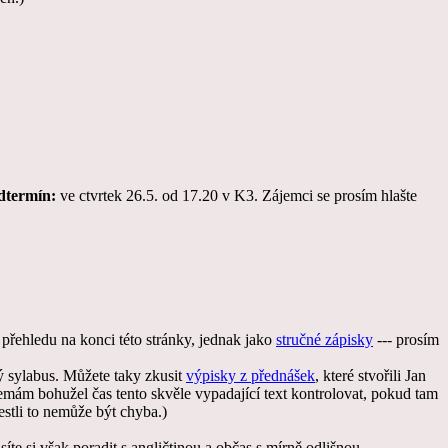
dtermín:
ve ctvrtek 26.5. od 17.20 v K3. Zájemci se prosím hlašte
přehledu na konci této stránky, jednak jako
stručné zápisky
--- prosím
ý sylabus. Můžete taky zkusit
výpisky z přednášek
, které stvořili Jan
emám bohužel čas tento skvěle vypadající text kontrolovat, pokud tam
estli to nemůže být chyba.)
síte si však poradit s angličtinou a občas s mírně odlišnou