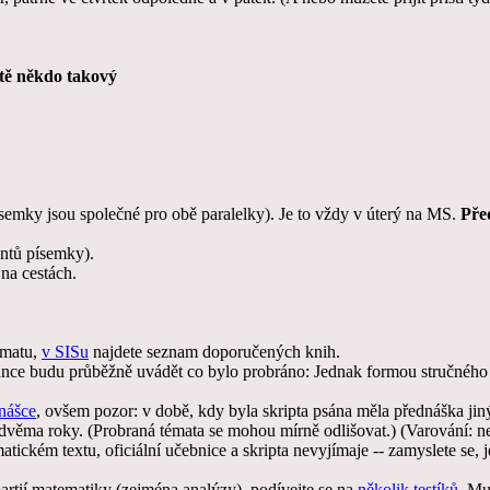
eště někdo takový
semky jsou společné pro obě paralelky). Je to vždy v úterý na MS.
Pře
entů písemky).
na cestách.
ématu,
v SISu
najdete seznam doporučených knih.
ránce budu průběžně uvádět co bylo probráno: Jednak formou stručného 
dnášce
, ovšem pozor: v době, kdy byla skripta psána měla přednáška jin
dvěma roky. (Probraná témata se mohou mírně odlišovat.) (Varování: n
ckém textu, oficiální učebnice a skripta nevyjímaje -- zamyslete se, j
partií matematiky (zejména analýzy), podívejte se na
několik testíků
. Mu