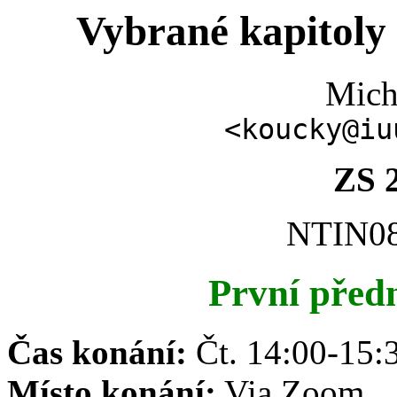
Vybrané kapitoly z
Mich
<koucky@iu
ZS 
NTIN085
První před
Čas konání:
Čt. 14:00-15:3
Místo konání:
Via Zoom