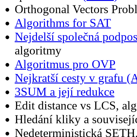
Orthogonal Vectors Pro
Algorithms for SAT
Nejdelší společná podpo
algoritmy
Algoritmus pro OVP
Nejkratší cesty v grafu 
3SUM a její redukce
Edit distance vs LCS, al
Hledání kliky a souvisej
Nedeterministická SETH,