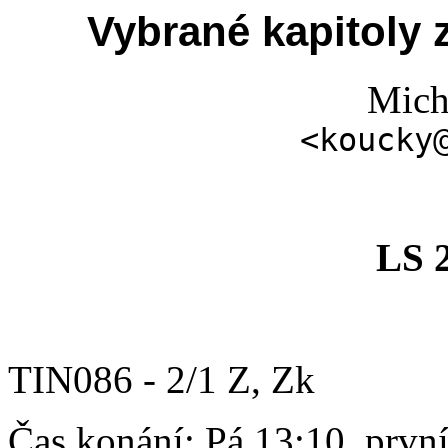
Vybrané kapitoly z
Mich
<koucky
LS 
TIN086 - 2/1 Z, Zk
Čas konání: Pá 13:10, první