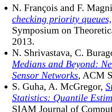
N. François and F. Magn
checking priority queues,
Symposium on Theoretica
2013.
N. Shrivastava, C. Burag
Medians and Beyond: Ne
Sensor Networks
, ACM S
S. Guha, A. McGregor,
S
Statistics: Quantile Est
SIAM Journal of Computi