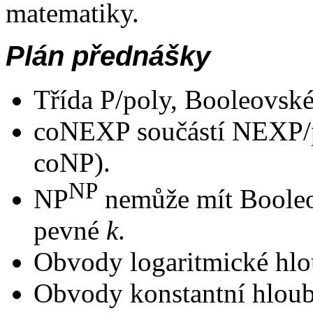
matematiky.
Plán přednášky
Třída P/poly, Booleovsk
coNEXP součástí NEXP/p
coNP).
NP
NP
nemůže mít Booleo
pevné
k
.
Obvody logaritmické hlo
Obvody konstantní hloub