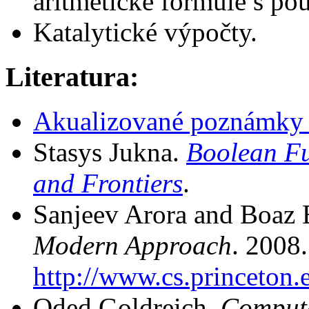
aritmetické formule s použ
Katalytické výpočty.
Literatura:
Akualizované poznámky 
Stasys Jukna.
Boolean Fu
and Frontiers
.
Sanjeev Arora and Boaz 
Modern Approach
. 2008
http://www.cs.princeton.
Oded Goldreich.
Computa