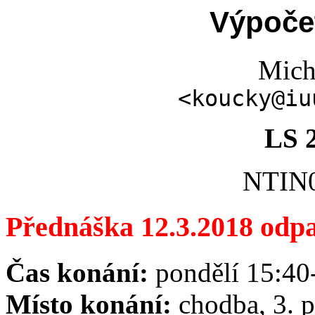
Výpočet
Mich
<koucky@iu
LS 
NTIN0
Přednáška 12.3.2018 odp
Čas konání:
pondělí 15:40
Místo konání:
chodba, 3. p