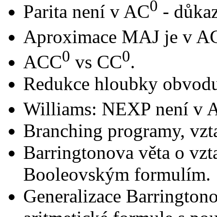
0
Parita není v AC
- důka
Aproximace MAJ je v A
0
0
ACC
vs CC
.
Redukce hloubky obvodu
Williams: NEXP není v
Branching programy, vzt
Barringtonova věta o vz
Booleovským formulím.
Generalizace Barrington