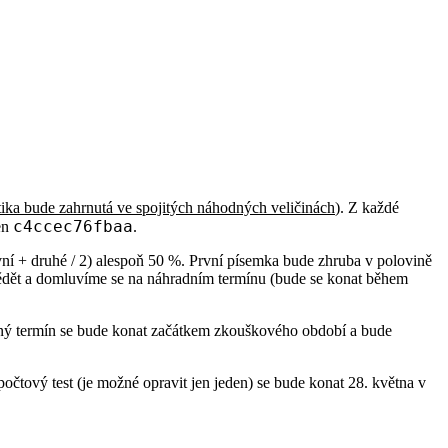
stika bude zahrnutá ve spojitých náhodných veličinách
). Z každé
c4ccec76fbaa
ken
.
vní + druhé / 2) alespoň 50 %. První písemka bude zhruba v polovině
 vědět a domluvíme se na náhradním termínu (bude se konat během
vný termín se bude konat začátkem zkouškového období a bude
očtový test (je možné opravit jen jeden) se bude konat 28. května v