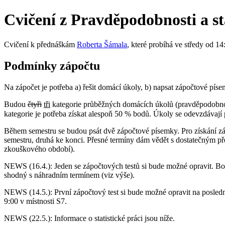
Cvičení z Pravděpodobnosti a sta
Cvičení k přednáškám
Roberta Šámala
, které probíhá ve středy od 14
Podmínky zápočtu
Na zápočet je potřeba a) řešit domácí úkoly, b) napsat zápočtové písem
Budou
čtyři
tři
kategorie průběžných domácích úkolů (pravděpodobnost
kategorie je potřeba získat alespoň 50 % bodů. Úkoly se odevzdávají
Během semestru se budou psát dvě zápočtové písemky. Pro získání záp
semestru, druhá ke konci. Přesné termíny dám vědět s dostatečným p
zkouškového období).
NEWS (16.4.): Jeden se zápočtových testů si bude možné opravit. B
shodný s náhradním termínem (viz výše).
NEWS (14.5.): První zápočtový test si bude možné opravit na poslední
9:00 v místnosti S7.
NEWS (22.5.): Informace o statistické práci jsou níže.