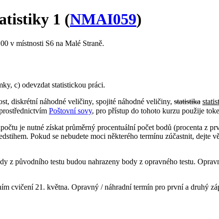
tistiky 1 (
NMAI059
)
:00 v místnosti S6 na Malé Straně.
ky, c) odevzdat statistickou práci.
, diskrétní náhodné veličiny, spojité náhodné veličiny,
statistika
stati
 prostřednictvím
Poštovní sovy
, pro přístup do tohoto kurzu použije to
očtu je nutné získat průměrný procentuální počet bodů (procenta z pr
ředstihem. Pokud se nebudete moci některého termínu zúčastnit, dejte
ody z původního testu budou nahrazeny body z opravného testu. Opra
m cvičení 21. května. Opravný / náhradní termín pro první a druhý záp