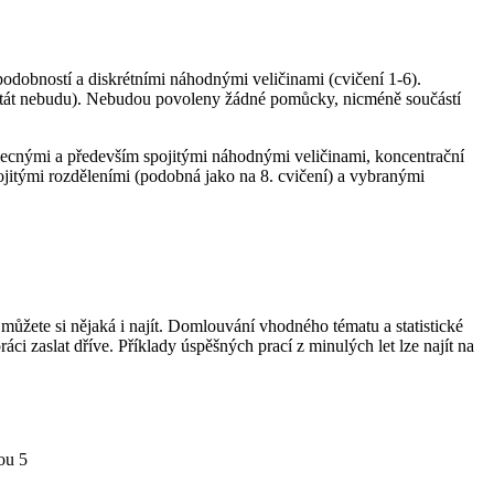
odobností a diskrétními náhodnými veličinami (cvičení 1-6).
e ptát nebudu). Nebudou povoleny žádné pomůcky, nicméně součástí
becnými a především spojitými náhodnými veličinami, koncentrační
ojitými rozděleními (podobná jako na 8. cvičení) a vybranými
e můžete si nějaká i najít. Domlouvání vhodného tématu a statistické
 zaslat dříve. Příklady úspěšných prací z minulých let lze najít na
ou 5