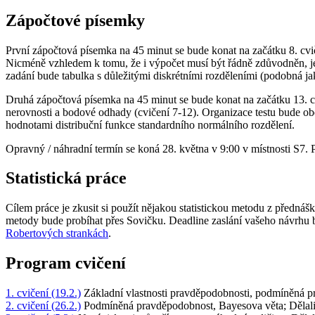
Zápočtové písemky
První zápočtová písemka na 45 minut se bude konat na začátku 8. cvi
Nicméně vzhledem k tomu, že i výpočet musí být řádně zdůvodněn, je
zadání bude tabulka s důležitými diskrétními rozděleními (podobná jak
Druhá zápočtová písemka na 45 minut se bude konat na začátku 13. c
nerovnosti a bodové odhady (cvičení 7-12). Organizace testu bude obd
hodnotami distribuční funkce standardního normálního rozdělení.
Opravný / náhradní termín se koná 28. května v 9:00 v místnosti S7. 
Statistická práce
Cílem práce je zkusit si použít nějakou statistickou metodu z přednášk
metody bude probíhat přes Sovičku. Deadline zaslání vašeho návrhu bu
Robertových strankách
.
Program cvičení
1. cvičení (19.2.)
Základní vlastnosti pravděpodobnosti, podmíněná pr
2. cvičení (26.2.)
Podmíněná pravděpodobnost, Bayesova věta; Dělali