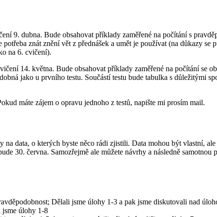
čení 9. dubna. Bude obsahovat příklady zaměřené na počítání s pravděp
 potřeba znát znění vět z přednášek a umět je používat (na důkazy s
o na 6. cvičení).
vičení 14. května. Bude obsahovat příklady zaměřené na počítání se o
obná jako u prvního testu. Součástí testu bude tabulka s důležitými sp
Pokud máte zájem o opravu jednoho z testů, napište mi prosím mail.
y na data, o kterých byste něco rádi zjistili. Data mohou být vlastní, al
de 30. června. Samozřejmě ale můžete návrhy a následně samotnou práci
avděpodobnost; Dělali jsme úlohy 1-3 a pak jsme diskutovali nad úloh
 jsme úlohy 1-8